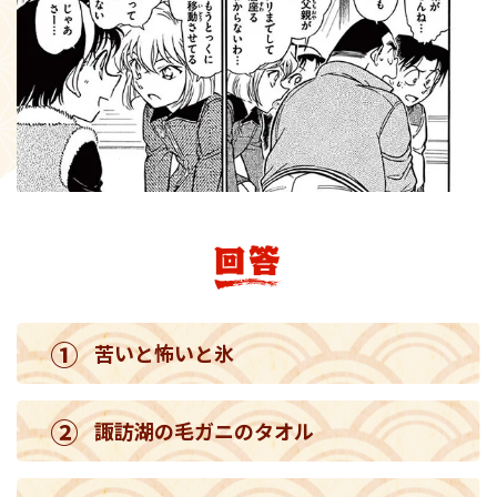
①
苦いと怖いと氷
②
諏訪湖の毛ガニのタオル